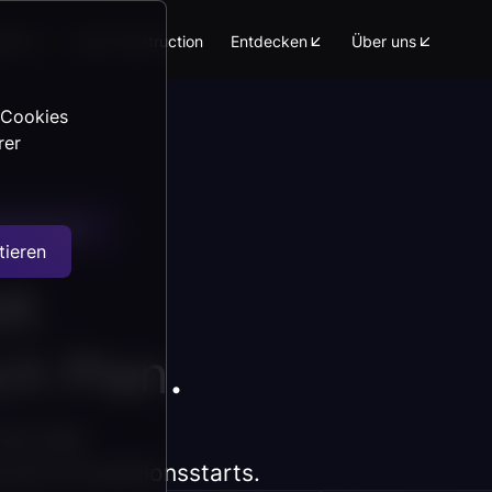
form
Lean Construction
Entdecken
Über uns
 Cookies
rer
Bauherren
tieren
ff.
ch Plan.
olle über
chte Produktionsstarts.