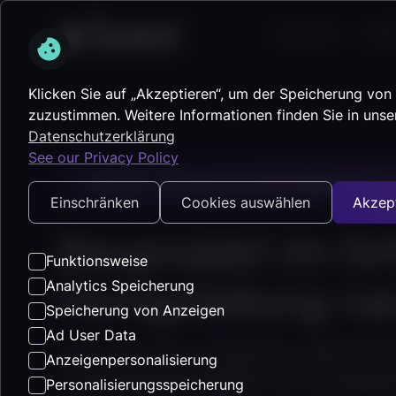
Lösungen
Platt
Klicken Sie auf „Akzeptieren“, um der Speicherung von
zuzustimmen. Weitere Informationen finden Sie in unse
Datenschutzerklärung
See our Privacy Policy
Zentrale Lösungen für Auftraggeber und 
Einschränken
Cookies auswählen
Akzep
Bauprojekt im Gri
Funktionsweise
Fertigstellung na
Analytics Speicherung
Speicherung von Anzeigen
Ad User Data
Ihre All-in-One-Lösung für volle Kontr
Anzeigenpersonalisierung
Unternehmensprojekte und termingere
Personalisierungsspeicherung