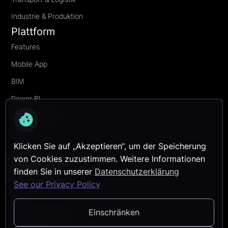
Industrie & Produktion
Plattform
Features
Mobile App
BIM
Power BI
Transformation
Security
Klicken Sie auf „Akzeptieren“, um der Speicherung
Services
von Cookies zuzustimmen. Weitere Informationen
Entdecken
finden Sie in unserer
Datenschutzerklärung
Referenzprojekte
See our Privacy Policy
Blog
Einschränken
Events & Webinare