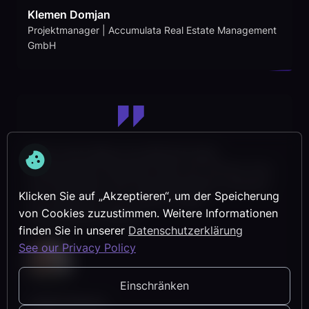
Klemen Domjan
Projektmanager | Accumulata Real Estate Management
GmbH
Dank lcmd haben wir jederzeit einen
transparenten Überblick über die Termine. Das
Tool erleichtert die Zusammenarbeit zwischen
Klicken Sie auf „Akzeptieren“, um der Speicherung
den Gewerken und sorgt für einen
von Cookies zuzustimmen. Weitere Informationen
reibungslosen Ablauf.
finden Sie in unserer
Datenschutzerklärung
See our Privacy Policy
Einschränken
Tobias Burkart