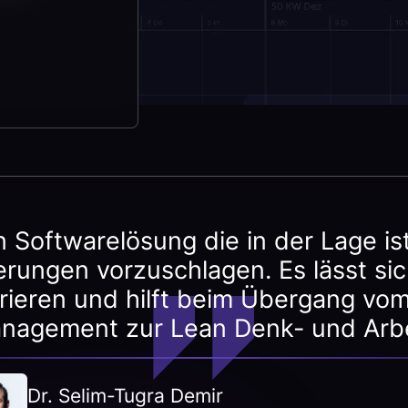
n Softwarelösung die in der Lage i
erungen vorzuschlagen. Es lässt si
grieren und hilft beim Übergang vom
nagement zur Lean Denk- und Arbe
Dr. Selim-Tugra Demir