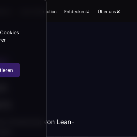
form
Lean Construction
Entdecken
Über uns
 Cookies
rer
t
tieren
on
rn
ame Umsetzung von Lean-
ngen.