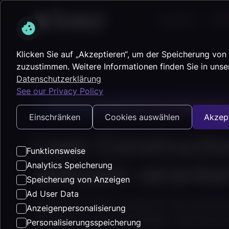
Lösungen
Platt
Klicken Sie auf „Akzeptieren“, um der Speicherung von
zuzustimmen. Weitere Informationen finden Sie in unse
Datenschutzerklärung
See our Privacy Policy
Zentrale Lösungen für’s Lean Managemen
Einschränken
Cookies auswählen
Akzep
Lean Constructi
Funktionsweise
wirksam veranke
Analytics Speicherung
Speicherung von Anzeigen
Ad User Data
Ihre All-in-One-Lösung für die wirks
Anzeigenpersonalisierung
Prinzipien und nachhaltiger Optimieru
Personalisierungsspeicherung