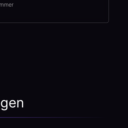
ommer
ngen