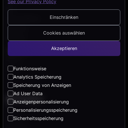
See our Privacy Policy
Blog
Einschränken
Events & Webinare
Help Center
Cookies auswählen
Newsletter
Akzeptieren
Über Uns
Über uns
Funktionsweise
Karriere
Analytics Speicherung
Speicherung von Anzeigen
Ad User Data
Anzeigenpersonalisierung
AGB
Personalisierungsspeicherung
Impressum
Sicherheitsspeicherung
Datenschutz