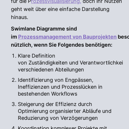
für die P
rozessvisualisierung,
doch ihr Nutzen
geht weit über eine einfache Darstellung
hinaus.
Swimlane Diagramme sind
im
Prozessmanagement von Bauprojekten
bes
nützlich, wenn Sie Folgendes benötigen:
Klare Definition
von Zuständigkeiten und Verantwortlichkeit
verschiedenen Abteilungen
Identifizierung von Engpässen,
Ineffizienzen und Prozesslücken in
bestehenden Workflows
Steigerung der Effizienz durch
Optimierung organisierter Abläufe und
Reduzierung von Verzögerungen
Koordination komplexer Projekte mit