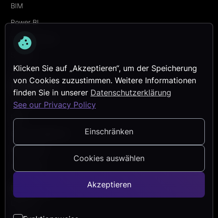
BIM
Power BI
Transformation
Security
Klicken Sie auf „Akzeptieren“, um der Speicherung
Services
von Cookies zuzustimmen. Weitere Informationen
Entdecken
finden Sie in unserer
Datenschutzerklärung
Referenzprojekte
See our Privacy Policy
Blog
Einschränken
Events & Webinare
Help Center
Cookies auswählen
Newsletter
Akzeptieren
Über Uns
Über uns