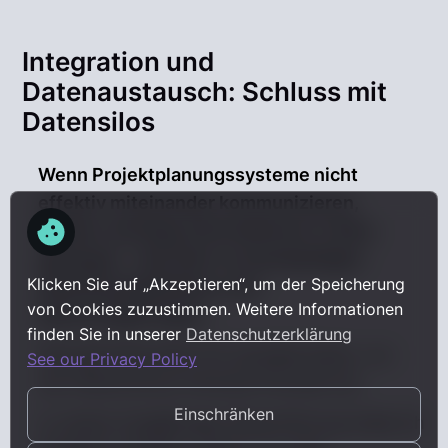
Integration und
Datenaustausch: Schluss mit
Datensilos
Wenn Projektplanungssysteme nicht
effektiv miteinander kommunizieren,
bleiben wichtige Informationen in Silos
gefangen – das führt zu kostspieligen
Klicken Sie auf „Akzeptieren“, um der Speicherung
Abstimmungsfehlern und
von Cookies zuzustimmen. Weitere Informationen
Bauverzögerungen.
finden Sie in unserer
Datenschutzerklärung
Dies gilt besonders für sensible Daten, wo
See our Privacy Policy
der Datenschutz höchste Priorität hat.
Einschränken
In meiner langjährigen Bauerfahrung habe ich