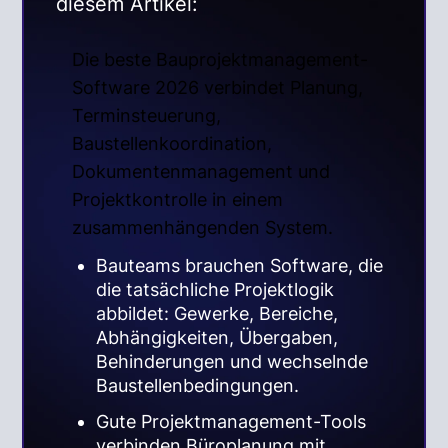
diesem Artikel:
Die beste Bauprojektmanagement-
Software 2026 verbindet Planung,
Terminsteuerung,
Baustellenkoordination,
Dokumentenmanagement und
Projektkontrolle in einem
zusammenhängenden System.
Bauteams brauchen Software, die
die tatsächliche Projektlogik
abbildet: Gewerke, Bereiche,
Abhängigkeiten, Übergaben,
Behinderungen und wechselnde
Baustellenbedingungen.
Gute Projektmanagement-Tools
verbinden Büroplanung mit