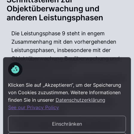
Objektüberwachung und
anderen Leistungsphasen
Die Leistungsphase 9 steht in engem
Zusammenhang mit den vorhergehenden
Leistungsphasen, insbesondere mit der
Objektüberwachung Bauüberwachung und
Dokumentation (
LPH 8
):
Nahtloser Übergang von der Bauabnahme
Klicken Sie auf „Akzeptieren“, um der Speicherung
in LPH 8 zur Objektbetreuung in LPH 9
von Cookies zuzustimmen. Weitere Informationen
Übernahme der Dokumentation des
finden Sie in unserer
Datenschutzerklärung
Bauablaufs aus LPH 8 als Basis für die
See our Privacy Policy
Mängelbewertung
Nutzung der in der Ausführungsplanung
Einschränken
(LPH 5) definierten Qualitätsstandards